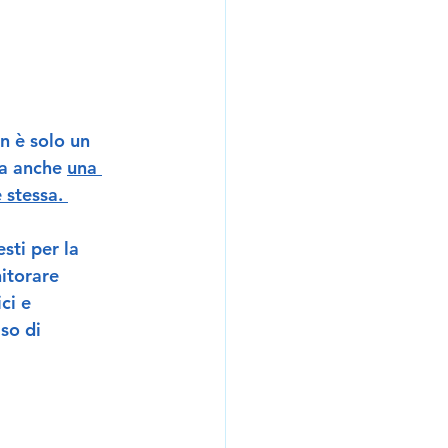
n è solo un 
ta anche 
una 
 stessa. 
sti per la 
itorare 
ci e 
so di 