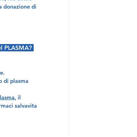
a donazione di 
del PLASMA? 
e. 
vo di plasma 
plasma
, il 
rmaci salvavita 