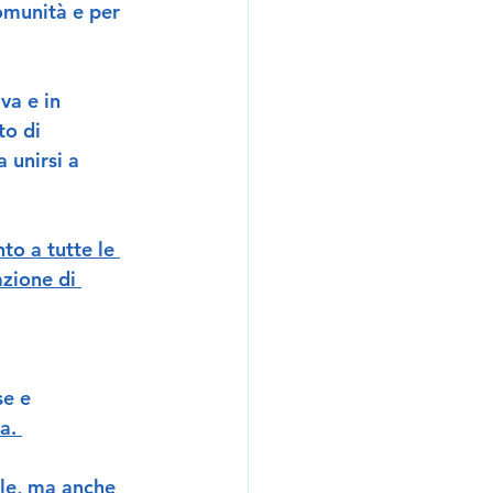
omunità e per 
va e in 
o di 
 unirsi a 
to a tutte le 
zione di 
e e 
a. 
le, ma anche 