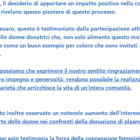
 il desiderio di apportare un impatto positivo nella c
 rivelano spesso pioniere di questo processo.
Pesaro, questo è testimoniato dalla partecipazione atti
elle donne donatrici che, non solo alimenta questo mot
e come un buon esempio per coloro che sono invitati a
  
 possiamo che esprimere il nostro sentito ringraziamen
ro impegno e generosità, rendono possibile la realizza
arietà che arricchisce la vita di un'intera comunità.
o inoltre osservato un notevole aumento dell'interess
e delle donne nei confronti della donazione di plasm
 solo testimonia la forza della connessione femmini