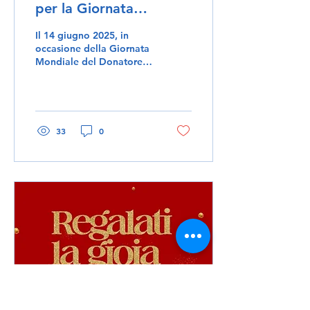
per la Giornata
Mondiale del Donatore:
Il 14 giugno 2025, in
eventi, luci e solidarietà
occasione della Giornata
Mondiale del Donatore di
con AVIS
Sangue, Avis Comunale
Pesaro, con il sostegno
del Comune di...
33
0