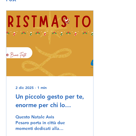
2 dic 2025
∙
1
min
Un piccolo gesto per te,
enorme per chi lo
riceve Avis Pesaro: un
Questo Natale Avis
Natale dedicato al
Pesaro porta in città due
momenti dedicati alla
dono! 🩸
cultura del dono. Sabato